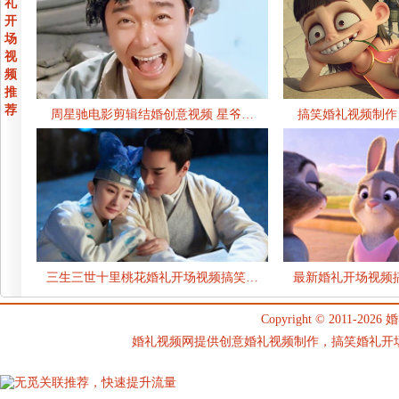
礼
开
场
视
频
推
荐
周星驰电影剪辑结婚创意视频 星爷…
搞笑婚礼视频制作
三生三世十里桃花婚礼开场视频搞笑…
最新婚礼开场视频
Copyright © 2011-2026
婚
婚礼视频网提供创意婚礼视频制作，搞笑婚礼开