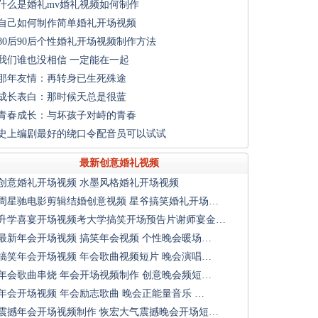
什么是婚礼mv婚礼视频如何制作
自己如何制作简单婚礼开场视频
80后90后个性婚礼开场视频制作方法
我们谁也没相信 一定能在一起
那年友情：再转身已生死殊途
成长表白：那时候天总是很蓝
青春成长：与坏孩子对峙的青春
史上编剧最好的绕口令配音员可以试试
最新创意婚礼视频
创意婚礼开场视频 水墨风格婚礼开场视频
周星驰电影剪辑结婚创意视频 星爷搞笑婚礼开场…
升学喜宴开场视频考大学搞笑开场预告片谢师宴金…
最新年会开场视频 搞笑年会视频 个性晚会暖场…
搞笑年会开场视频 年会歌曲视频短片 晚会演唱…
年会歌曲串烧 年会开场视频制作 创意晚会频短…
年会开场视频 年会励志歌曲 晚会正能量音乐 …
震撼年会开场视频制作 恢宏大气震撼晚会开场短…