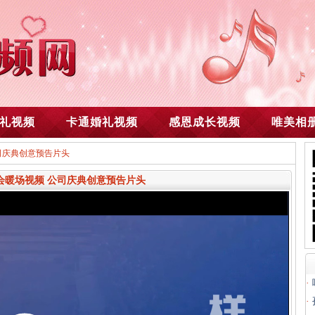
礼视频
卡通婚礼视频
感恩成长视频
唯美相
公司庆典创意预告片头
会暖场视频 公司庆典创意预告片头
·
·