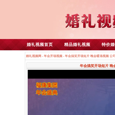
婚礼视频首页
精品婚礼视频
特价婚
婚礼视频网
-
年会开场视频
- 年会搞笑开场短片 晚会暖场视频 
年会搞笑开场短片 晚