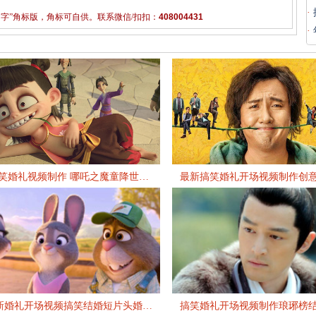
·
字”角标版，角标可自供。联系微信/扣扣：
408004431
·
笑婚礼视频制作 哪吒之魔童降世…
最新搞笑婚礼开场视频制作创
新婚礼开场视频搞笑结婚短片头婚…
搞笑婚礼开场视频制作琅琊榜