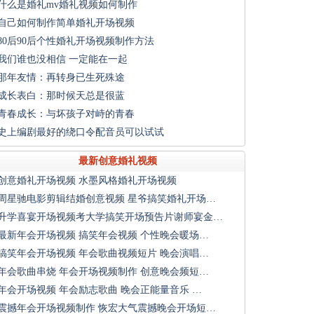
什么是婚礼mv婚礼视频如何制作
自己如何制作简单婚礼开场视频
80后90后个性婚礼开场视频制作方法
我们谁也没相信 一定能在一起
那年友情：再转身已生死殊途
成长表白：那时候天总是很蓝
青春成长：与坏孩子对峙的青春
史上编剧最好的绕口令配音员可以试试
最新创意婚礼视频
创意婚礼开场视频 水墨风格婚礼开场视频
周星驰电影剪辑结婚创意视频 星爷搞笑婚礼开场…
升学喜宴开场视频考大学搞笑开场预告片谢师宴金…
最新年会开场视频 搞笑年会视频 个性晚会暖场…
搞笑年会开场视频 年会歌曲视频短片 晚会演唱…
年会歌曲串烧 年会开场视频制作 创意晚会频短…
年会开场视频 年会励志歌曲 晚会正能量音乐 …
震撼年会开场视频制作 恢宏大气震撼晚会开场短…