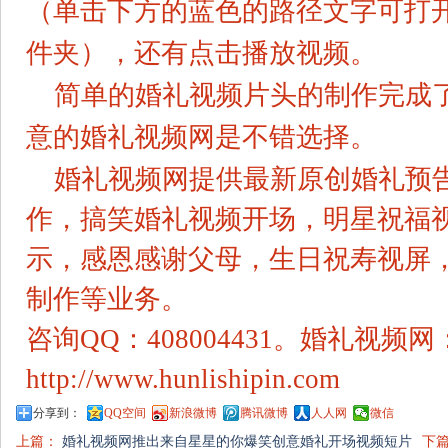
（单击下方的蓝色的路径文字可打
件夹），还有点击播放视频。
简单的
婚礼视频
片头的制作完成
意的
婚礼视频
网是不错选择。
婚礼视频
网提供最新原创婚礼预
作，搞笑
婚礼视频
开场，明星祝福
示，感恩感谢父母，生日祝寿视屏
制作等业务。
咨询QQ：408004431。
婚礼视频
网
http://www.hunlishipin.com
分享到：
QQ空间
新浪微博
腾讯微博
人人网
微信
上篇：
婚礼视频网推出来自星星的你爆笑创意婚礼开场视频短片
下