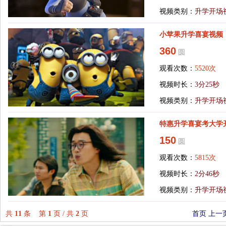
视频类别：
升学开场
小苹果升学喜宴视频
360
圆
观看次数：
5520次
视频时长：
3分25秒
视频类别：
升学开场
特惠升学喜宴考大学
150
圆
观看次数：
5815次
视频时长：
2分46秒
视频类别：
升学开场
共
11
条 第
1
页 / 共
2
页
首页 上一