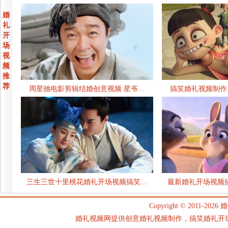
婚
礼
开
场
视
频
推
荐
周星驰电影剪辑结婚创意视频 星爷…
搞笑婚礼视频制作
三生三世十里桃花婚礼开场视频搞笑…
最新婚礼开场视频
Copyright © 2011-2026
婚
婚礼视频网提供创意婚礼视频制作，搞笑婚礼开