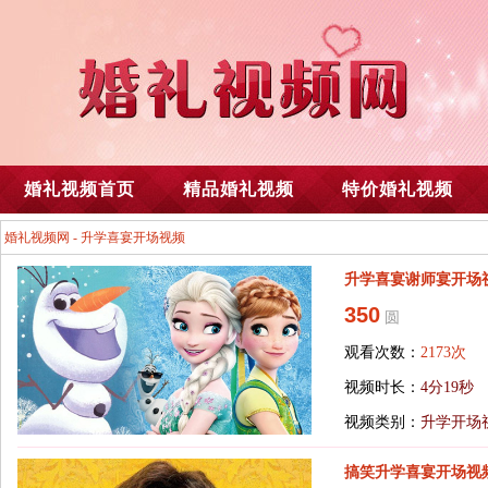
婚礼视频首页
精品婚礼视频
特价婚礼视频
婚礼视频网
-
升学喜宴开场视频
升学喜宴谢师宴开场
350
圆
观看次数：
2173次
视频时长：
4分19秒
视频类别：
升学开场
搞笑升学喜宴开场视