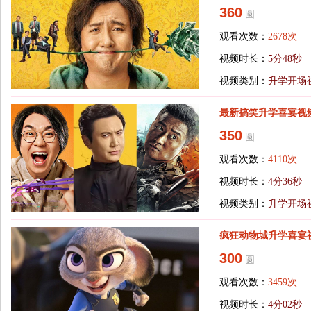
360
圆
观看次数：
2678次
视频时长：
5分48秒
视频类别：
升学开场
最新搞笑升学喜宴视
350
圆
观看次数：
4110次
视频时长：
4分36秒
视频类别：
升学开场
疯狂动物城升学喜宴
300
圆
观看次数：
3459次
视频时长：
4分02秒