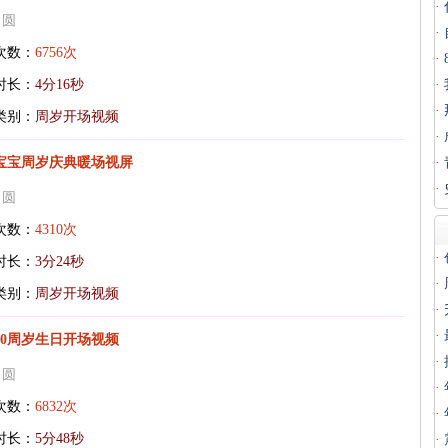
·
圆
·
次数：
6756次
·
时长：
4分16秒
·
·
类别：
周岁开场视频
·
宝宝周岁庆典暖场视屏
·
·
圆
次数：
4310次
·
时长：
3分24秒
·
类别：
周岁开场视频
·
·
岁10周岁生日开场视频
·
圆
·
次数：
6832次
·
时长：
5分48秒
·