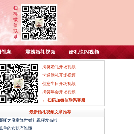
册视频
震撼婚礼视频
婚礼快闪视频
搞笑婚礼开场视频
卡通婚礼开场视频
创意生日开场视频
搞笑年会开场视频
← 扫码加微信联系客服
最新婚礼视频文章推荐
哪吒之魔童降世婚礼视频发布啦
孤单的女孩有谁懂