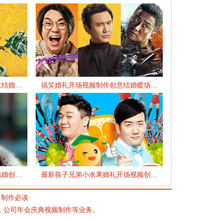
意结婚…
搞笑婚礼开场视频制作创意结婚暖场…
结婚创…
最新筷子兄弟小水果婚礼开场视频创…
制作必读
，公司年会庆典视频制作等业务。