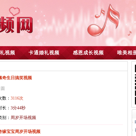
礼视频
卡通婚礼视频
感恩成长视频
唯美相
佩奇生日搞笑视频
圆
次数：
3116次
时长：
3分44秒
类别：
周岁开场视频
·
·
奇缘宝宝周岁开场视频