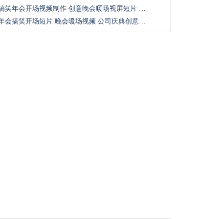
搞笑年会开场视频制作 创意晚会暖场视屏短片 …
年会搞笑开场短片 晚会暖场视频 公司庆典创意…