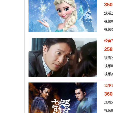
350
观看
视频
视频
经典
258
观看
视频
视频
12
360
观看
视频