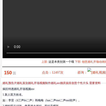
上部:
这是本类别第一个哦
下部:
创意婚礼开场动画
150
点击：12497次
咨询：
圆
婚礼预告片婚礼策划婚礼开场视频制作婚礼mv婚庆搞笑创意个性片头 需要资料
疯狂特惠婚礼开场视频mv
1.新人双方姓名。
如：李雷（li三声lei二声）韩梅梅（han二声mei二声mei轻声）。