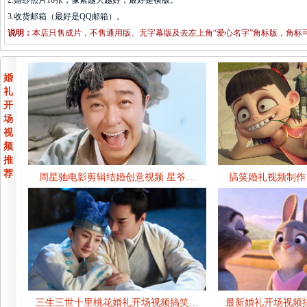
2.婚纱照片10张，像素越大越好，最好是横版。
3.收货邮箱（最好是QQ邮箱）。
说明：
本店只售成片，不售通用版、无字幕版及去左上角“爱心名字”角标版，角标
婚
礼
开
场
视
频
推
荐
周星驰电影剪辑结婚创意视频 星爷…
搞笑婚礼视频制作
三生三世十里桃花婚礼开场视频搞笑…
最新婚礼开场视频