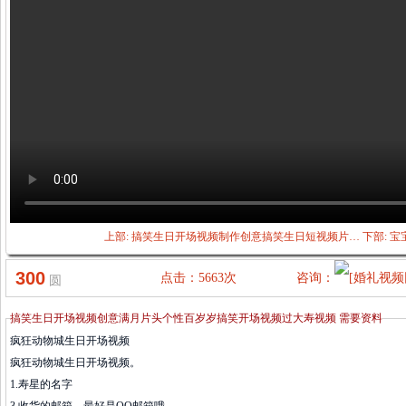
上部:
搞笑生日开场视频制作创意搞笑生日短视频片…
下部:
宝
300
点击：5663次
咨询：
圆
搞笑生日开场视频创意满月片头个性百岁岁搞笑开场视频过大寿视频 需要资料
疯狂动物城生日开场视频
疯狂动物城生日开场视频。
1.寿星的名字