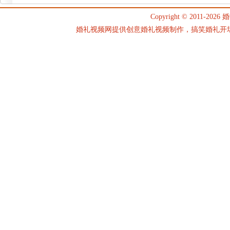
Copyright © 2011-2026
婚
婚礼视频网提供创意婚礼视频制作，搞笑婚礼开