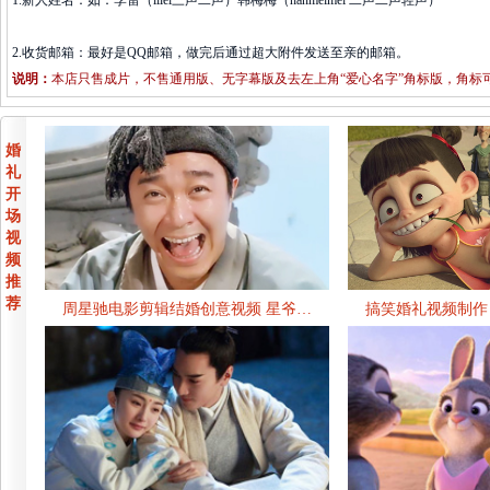
1.新人姓名：如：李雷（lilei三声二声）韩梅梅（hanmeimei 二声二声轻声）
2.收货邮箱：最好是QQ邮箱，做完后通过超大附件发送至亲的邮箱。
说明：
本店只售成片，不售通用版、无字幕版及去左上角“爱心名字”角标版，角标
婚
礼
开
场
视
频
推
荐
周星驰电影剪辑结婚创意视频 星爷…
搞笑婚礼视频制作