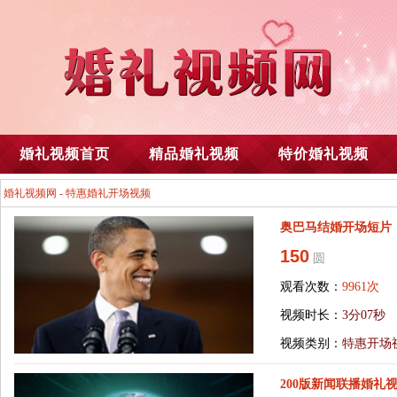
婚礼视频首页
精品婚礼视频
特价婚礼视频
婚礼视频网
-
特惠婚礼开场视频
奥巴马结婚开场短片
150
圆
观看次数：
9961次
视频时长：
3分07秒
视频类别：
特惠开场
200版新闻联播婚礼