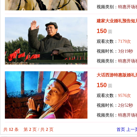
视频类别：
特惠开场
建家大业婚礼预告短
150
圆
观看次数：
7179次
视频时长：
3分19秒
视频类别：
特惠开场
大话西游特惠版婚礼
150
圆
观看次数：
9576次
视频时长：
2分52秒
视频类别：
特惠开场
共
12
条 第
2
页 / 共
2
页
首页
上一