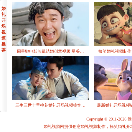
婚
礼
开
场
视
频
推
荐
周星驰电影剪辑结婚创意视频 星爷…
搞笑婚礼视频制作
三生三世十里桃花婚礼开场视频搞笑…
最新婚礼开场视频
Copyright © 2011-2026
婚
婚礼视频网提供创意婚礼视频制作，搞笑婚礼开