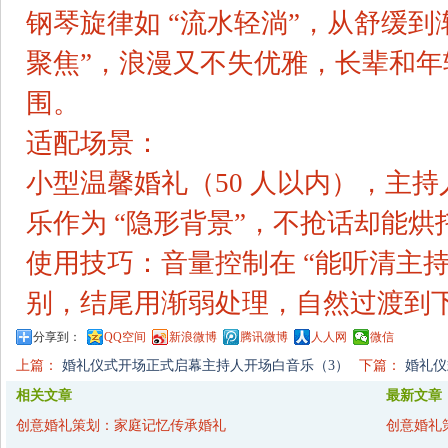
钢琴旋律如 “流水轻淌”，从舒缓到
聚焦”，浪漫又不失优雅，长辈和
围。
适配场景：
小型温馨婚礼（50 人以内），主
乐作为 “隐形背景”，不抢话却能烘
使用技巧：音量控制在 “能听清主持
别，结尾用渐弱处理，自然过渡到
分享到：
QQ空间
新浪微博
腾讯微博
人人网
微信
上篇：
婚礼仪式开场正式启幕主持人开场白音乐（3）
下篇：
婚礼仪
相关文章
最新文章
创意婚礼策划：家庭记忆传承婚礼
创意婚礼